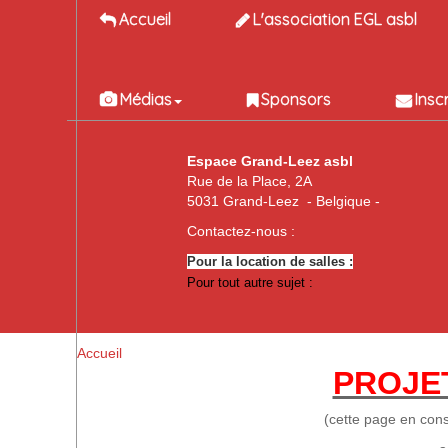
Accueil
L'association EGL asbl
Médias
Sponsors
Insc
Espace Grand-Leez asbl
Rue de la Place, 2A
5031 Grand-Leez - Belgique -
Contactez-nous :
Pour la location de salles :
Pour tout autre sujet :
Accueil
PROJET
(cette page en cons