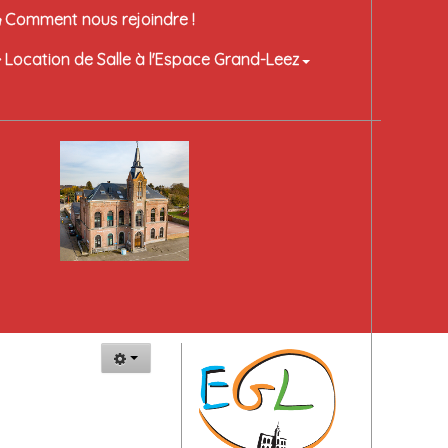
Comment nous rejoindre !
Location de Salle à l'Espace Grand-Leez