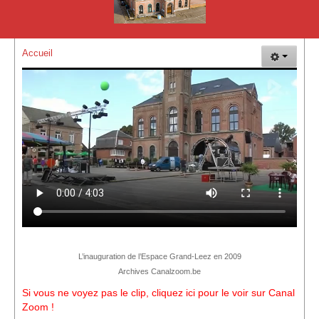
La Plaine de Vacances de Grand-Leez
Plaisir Goût Vin
Accueil
L'Hirondelle de Grand-Leez - Société Colombophile
Les événements
Vue d'ensemble des évènements
Evénements de EGL
Evènements de EGL Nature
Evénements des membres
GLEF 2017 : 150 ans de la maison communale
Autres évènements
L’inauguration de l’Espace Grand-Leez en 2009
Archives Canalzoom.be
Vue d'ensemble des évènements (Suite)
Si vous ne voyez pas le clip, cliquez ici pour le voir sur Canal
Zoom !
Comment nous rejoindre !