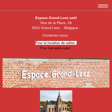
Accueil
Espace Grand-Leez asbl
Rue de la Place, 2A
L'association EGL asbl
5031 Grand-Leez - Belgique -
Les membres
Contactez-nous :
Pour la location de salles :
Amicale des 3 x 20
Pour tout autre sujet :
Association de parents de Grand-Leez
Association "Un enfant, une vie"
Royal Football Club Grand-Leez
Les pêcheurs réunis
Club des Jeunes de Grand-Leez
Nouvelle jeune paume Grand-Leez