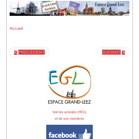
Location de Salle à l'Espace Grand-Leez
Description de la location
Accueil
Salle du rez-de-chaussée (Photos)
Salle du 1er étage (Photos)
PRÉCÉDENT
SUIVANT
Salle du 2d étage (Photos)
Médias
Diaporama
Reportages photographiques
Reportages vidéos
Voir les activités d'EGL
Vidéos récentes
et de ses membres
Vidéos archives