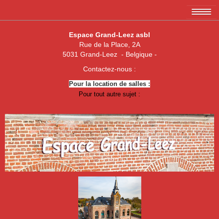
Accueil
Espace Grand-Leez asbl
Rue de la Place, 2A
L'association EGL asbl
5031 Grand-Leez - Belgique -
Les membres
Contactez-nous :
Pour la location de salles :
Amicale des 3 x 20
Pour tout autre sujet :
Association de parents de Grand-Leez
Association "Un enfant, une vie"
Royal Football Club Grand-Leez
Les pêcheurs réunis
Club des Jeunes de Grand-Leez
Nouvelle jeune paume Grand-Leez