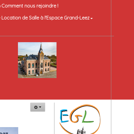
Comment nous rejoindre !
Location de Salle à l'Espace Grand-Leez