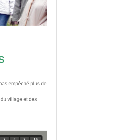
s
 pas empêché plus de
du village et des
7
8
9
10