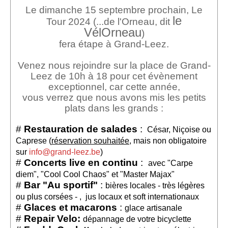
Le dimanche 15 septembre prochain, Le
Location de Salle à l'Espace Grand-Leez
le
Tour 2024 (...de l'Orneau, dit
VélOrneau
)
Description de la location
fera étape à Grand-Leez.
Salle du rez-de-chaussée (Photos)
Venez nous rejoindre sur la place de Grand-
Salle du 1er étage (Photos)
Leez de 10h à 18 pour cet évènement
exceptionnel, car cette année,
Salle du 2d étage (Photos)
vous verrez que nous avons mis les petits
plats dans les grands :
Médias
#
Restauration de salades
:
César, Niçoise ou
Diaporama
Caprese (
réservation souhaitée
, mais non obligatoire
sur
info@grand-leez.be
)
Reportages photographiques
#
Concerts live en continu
:
avec "Carpe
diem", "Cool Cool Chaos" et "Master Majax"
Reportages vidéos
#
Bar "Au sportif"
:
bières locales - très légères
Vidéos récentes
ou plus corsées - , jus locaux et soft internationaux
#
Glaces et macarons
:
glace artisanale
Vidéos archives
#
Repair Velo:
dépannage de votre bicyclette