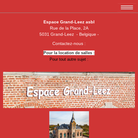
Accueil
Espace Grand-Leez asbl
Rue de la Place, 2A
L'association EGL asbl
5031 Grand-Leez - Belgique -
Les membres
Contactez-nous :
Pour la location de salles :
Amicale des 3 x 20
Pour tout autre sujet :
Association de parents de Grand-Leez
Association "Un enfant, une vie"
Royal Football Club Grand-Leez
Les pêcheurs réunis
Club des Jeunes de Grand-Leez
Nouvelle jeune paume Grand-Leez