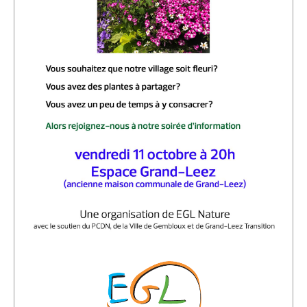
Location de Salle à l'Espace Grand-Leez
Description de la location
Salle du rez-de-chaussée (Photos)
Salle du 1er étage (Photos)
Salle du 2d étage (Photos)
Médias
Diaporama
Reportages photographiques
Reportages vidéos
Vidéos récentes
Vidéos archives