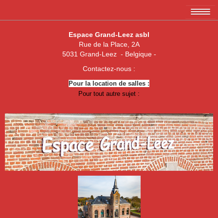
Accueil
Espace Grand-Leez asbl
Rue de la Place, 2A
L'association EGL asbl
5031 Grand-Leez - Belgique -
Les membres
Contactez-nous :
Pour la location de salles :
Amicale des 3 x 20
Pour tout autre sujet :
Association de parents de Grand-Leez
Association "Un enfant, une vie"
Royal Football Club Grand-Leez
Les pêcheurs réunis
Club des Jeunes de Grand-Leez
Nouvelle jeune paume Grand-Leez