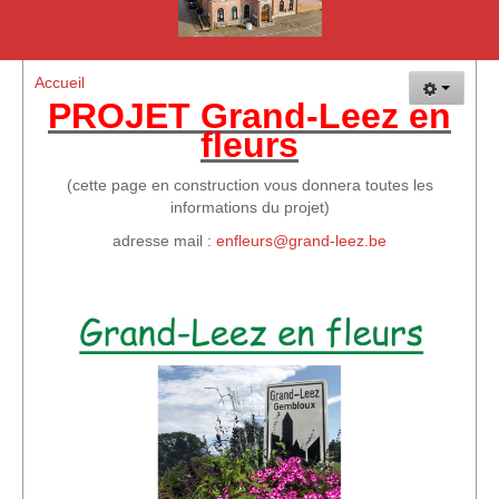
La Plaine de Vacances de Grand-Leez
Plaisir Goût Vin
Accueil
L'Hirondelle de Grand-Leez - Société Colombophile
PROJET Grand-Leez en
fleurs
Les événements
Vue d'ensemble des évènements
(cette page en construction vous donnera toutes les
informations du projet)
Evénements de EGL
adresse mail :
enfleurs@grand-leez.be
Evènements de EGL Nature
Evénements des membres
GLEF 2017 : 150 ans de la maison communale
Autres évènements
Vue d'ensemble des évènements (Suite)
Comment nous rejoindre !