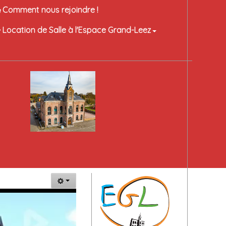
Comment nous rejoindre !
Location de Salle à l'Espace Grand-Leez