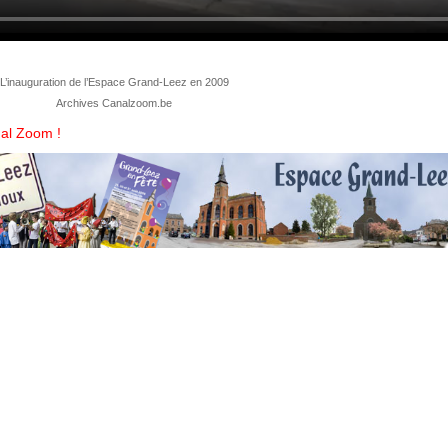
L’inauguration de l’Espace Grand-Leez en 2009
Archives Canalzoom.be
anal Zoom !