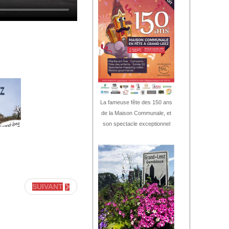
La fameuse fête des 150 ans
de la Maison Communale, et
son spectacle exceptionnel
SUIVANT