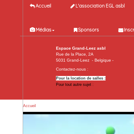
Accueil
L'association EGL asbl
Médias
Sponsors
Insc
Espace Grand-Leez asbl
Rue de la Place, 2A
5031 Grand-Leez - Belgique -
Contactez-nous :
Pour la location de salles :
Pour tout autre sujet :
Accueil