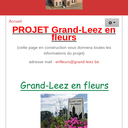
La Plaine de Vacances de Grand-Leez
Plaisir Goût Vin
Accueil
L'Hirondelle de Grand-Leez - Société Colombophile
PROJET Grand-Leez en
fleurs
Les événements
Vue d'ensemble des évènements
(cette page en construction vous donnera toutes les
informations du projet)
Evénements de EGL
adresse mail :
enfleurs@grand-leez.be
Evènements de EGL Nature
Evénements des membres
GLEF 2017 : 150 ans de la maison communale
Autres évènements
Vue d'ensemble des évènements (Suite)
Comment nous rejoindre !