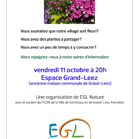
Location de Salle à l'Espace Grand-Leez
Description de la location
Salle du rez-de-chaussée (Photos)
Salle du 1er étage (Photos)
Salle du 2d étage (Photos)
Médias
Diaporama
Reportages photographiques
Reportages vidéos
Vidéos récentes
Vidéos archives