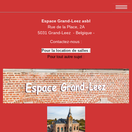
Accueil
Espace Grand-Leez asbl
Rue de la Place, 2A
L'association EGL asbl
5031 Grand-Leez - Belgique -
Les membres
Contactez-nous :
Pour la location de salles :
Amicale des 3 x 20
Pour tout autre sujet :
Association de parents de Grand-Leez
Association "Un enfant, une vie"
Royal Football Club Grand-Leez
Les pêcheurs réunis
Club des Jeunes de Grand-Leez
Nouvelle jeune paume Grand-Leez