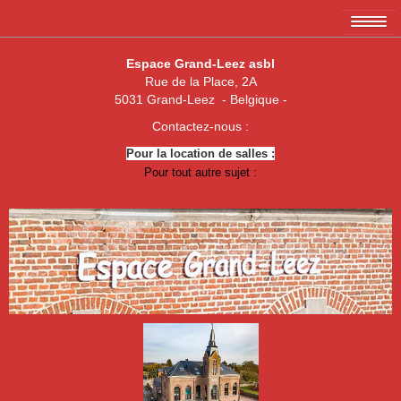
Accueil
Espace Grand-Leez asbl
Rue de la Place, 2A
L'association EGL asbl
5031 Grand-Leez - Belgique -
Les membres
Contactez-nous :
Pour la location de salles :
Amicale des 3 x 20
Pour tout autre sujet :
Association de parents de Grand-Leez
Association "Un enfant, une vie"
Royal Football Club Grand-Leez
Les pêcheurs réunis
Club des Jeunes de Grand-Leez
Nouvelle jeune paume Grand-Leez