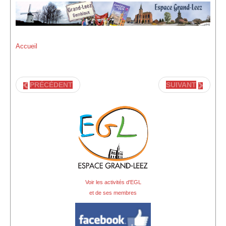
Location de Salle à l'Espace Grand-Leez
Description de la location
Accueil
Salle du rez-de-chaussée (Photos)
Salle du 1er étage (Photos)
PRÉCÉDENT
SUIVANT
Salle du 2d étage (Photos)
Médias
Diaporama
Reportages photographiques
Reportages vidéos
Voir les activités d'EGL
Vidéos récentes
et de ses membres
Vidéos archives