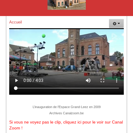
La Plaine de Vacances de Grand-Leez
Plaisir Goût Vin
Accueil
L'Hirondelle de Grand-Leez - Société Colombophile
Les événements
Vue d'ensemble des évènements
Evénements de EGL
Evènements de EGL Nature
Evénements des membres
GLEF 2017 : 150 ans de la maison communale
Autres évènements
L’inauguration de l’Espace Grand-Leez en 2009
Archives Canalzoom.be
Vue d'ensemble des évènements (Suite)
Si vous ne voyez pas le clip, cliquez ici pour le voir sur Canal
Zoom !
Comment nous rejoindre !