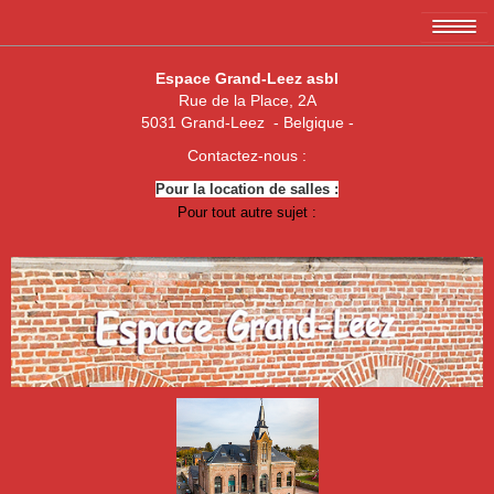
Accueil
Espace Grand-Leez asbl
Rue de la Place, 2A
L'association EGL asbl
5031 Grand-Leez - Belgique -
Les membres
Contactez-nous :
Pour la location de salles :
Amicale des 3 x 20
Pour tout autre sujet :
Association de parents de Grand-Leez
Association "Un enfant, une vie"
Royal Football Club Grand-Leez
Les pêcheurs réunis
Club des Jeunes de Grand-Leez
Nouvelle jeune paume Grand-Leez