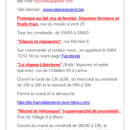
par mail
Pgvvasbl@gmail.com
Site internet :
www.plaisirgoutvin.be
Fromage au lait cru et fermier, légumes fermiers et
fruits frais
,
rue du moulin à vent 29
Tous les vendredis, de 15h00 à 19h00 ·
"Glaces et macarons"
,
rue Bêchée 6
Sur commande et rendez-vous , en appelant le 0484
73 51 50 ou notre page
Facebook
·
"Le champ Liberterre"
(fruits, légumes et petite
épicerie), rue de Châtillon 65 à Liernu
Ouvert le lundi de 13h à18h, du mercredi au vendredi
de 10h à 18h et le samedi de 09h à 16h
Fermé le mardi et le dimanche
http://lechampliberterre.over-blog.com/
"Michel et Véronique" (supermarché de proximité)
,
Rue du Village 6 à Meux
Ouvert du mardi au vendredi de 08h30 à 19h, le