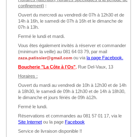
Sponsors
confinement)
:
Ouvert du mercredi au vendredi de 07h à 12h30 et de
Inscrivez-vous à notre Lettre d'information
14h à 16h, le samedi de 07h à 16h et le dimanche de
07h à 13h.
Fermé le lundi et mardi.
Vous êtes également invités à réserver et commander
(minimum la veille) au 081 64 03 79, par mail
ou via
la page Facebook.
zaza.patissier@gmail.com
Boucherie "La Côte à l’Os"
,
Rue Del-Vaux, 13
Horaires :
Ouvert du mardi au vendredi de 10h à 12h30 et de 14h
à 18h30, le samedi de 09h à 12h30 et de 14h à 18h30,
le dimanche et jours fériés de 09h à12h.
Fermé le lundi.
Réservations et commandes au 081 57 01 17, via le
Site Internet
ou la page
Faceboo
k
Service de livraison disponible !!