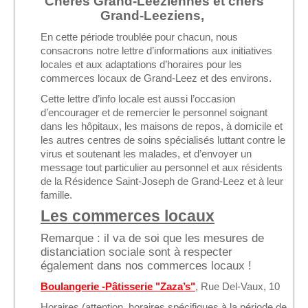
Chères Grand-Leeziennes et chers
Grand-Leeziens,
Location de Salle à l'Espace Grand-Leez
En cette période troublée pour chacun, nous
Description de la location
consacrons notre lettre d’informations aux initiatives
locales et aux adaptations d’horaires pour les
Salle du rez-de-chaussée (Photos)
commerces locaux de Grand-Leez et des environs.
Cette lettre d’info locale est aussi l’occasion
Salle du 1er étage (Photos)
d’encourager et de remercier le personnel soignant
dans les hôpitaux, les maisons de repos, à domicile et
Salle du 2d étage (Photos)
les autres centres de soins spécialisés luttant contre le
virus et soutenant les malades, et d’envoyer un
Médias
message tout particulier au personnel et aux résidents
de la Résidence Saint-Joseph de Grand-Leez et à leur
Diaporama
famille.
Reportages photographiques
Les commerces locaux
Reportages vidéos
Remarque : il va de soi que les mesures de
distanciation sociale sont à respecter
Vidéos récentes
également dans nos commerces locaux !
Boulangerie -Pâti
sserie "
Zaza’s"
, Rue Del-Vaux, 10
Vidéos archives
Horaires (attention, horaires spécifiques à la période de