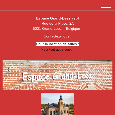
Accueil
Espace Grand-Leez asbl
Rue de la Place, 2A
L'association EGL asbl
5031 Grand-Leez - Belgique -
Les membres
Contactez-nous :
Pour la location de salles :
Amicale des 3 x 20
Pour tout autre sujet :
Association de parents de Grand-Leez
Association "Un enfant, une vie"
Royal Football Club Grand-Leez
Les pêcheurs réunis
Club des Jeunes de Grand-Leez
Nouvelle jeune paume Grand-Leez