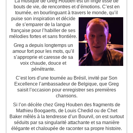
La musique de Greg Houben est un linge tissé de
Sponsors
bouts de vie, de rencontres et d’émotions. C’est en
tournée, en bourlinguant à travers le monde, qu’il
Inscrivez-vous à notre Lettre d'information
puise
son inspiration et décide
de s’emparer de la langue
française pour l’habiller de ses
mélodies fortes et sans frontière.
Greg a depuis longtemps un
amour fort pour les mots, qu’il
s’approprie et caresse de sa
voix chaude, douce et
pénétrante.
C’est lors d’une tournée au Brésil, invité par Son
Excellence l’ambassadeur de Belgique, que Greg
saisit l’occasion pour enregistrer ses premières
chans
o
ns.
Si l’on décèle chez Greg Houben des fragments de
Mathieu Boogaerts, de
L
ouis
Chedid ou de Chet
Baker mêlés à la tendre
sse d’un Bourvil,
on est surtout
séduits par sa singularité attachante et sa manière
élégante et chaloupée de raconter sa propre histoire.