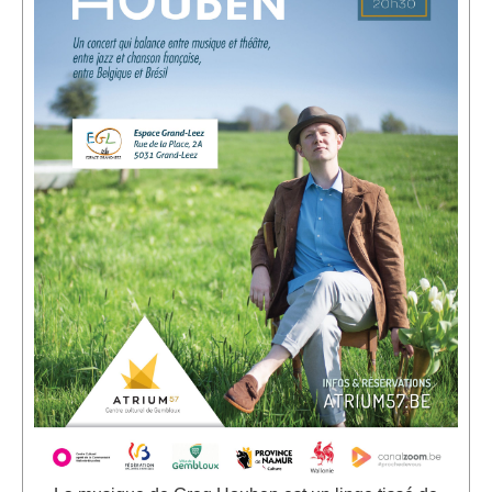
Location de Salle à l'Espace Grand-Leez
Description de la location
Salle du rez-de-chaussée (Photos)
Salle du 1er étage (Photos)
Salle du 2d étage (Photos)
Médias
Diaporama
Reportages photographiques
Reportages vidéos
Vidéos récentes
Vidéos archives