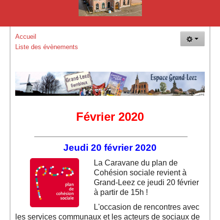
La Plaine de Vacances de Grand-Leez
Plaisir Goût Vin
Accueil
L'Hirondelle de Grand-Leez - Société Colombophile
Liste des évènements
Les événements
Vue d'ensemble des évènements
Evénements de EGL
Février 2020
Evènements de EGL Nature
_______________________________________
Evénements des membres
Jeudi 20 février 2020
GLEF 2017 : 150 ans de la maison communale
La Car
avane
du plan de
Cohésion sociale revient à
Autres évènements
Grand-Leez ce jeudi 20 février
à partir de 15h !
Vue d'ensemble des évènements (Suite)
L'occasion de rencontres avec
Comment nous rejoindre !
les services communaux et les acteurs de sociaux de