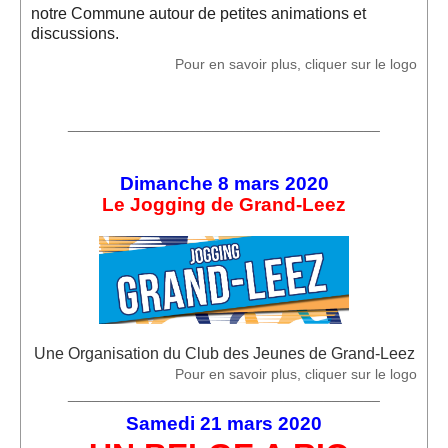
notre Commune autour de petites animations et
Location de Salle à l'Espace Grand-Leez
discussions.
Pour en savoir plus, cliquer sur le logo
Description de la location
Salle du rez-de-chaussée (Photos)
_______________________________________
Salle du 1er étage (Photos)
Dimanche 8 mars 2020
Salle du 2d étage (Photos)
Le Jogging de Grand-Leez
Médias
Diaporama
Reportages photographiques
Reportages vidéos
Une Organisation du Club des Jeunes de Grand-Leez
Pour en savoir plus, cliquer sur le logo
Vidéos récentes
_______________________________________
Samedi 21 mars 2020
Vidéos archives