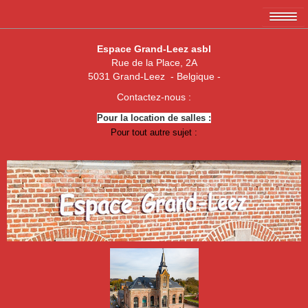
Accueil
Espace Grand-Leez asbl
Rue de la Place, 2A
L'association EGL asbl
5031 Grand-Leez - Belgique -
Les membres
Contactez-nous :
Pour la location de salles :
Amicale des 3 x 20
Pour tout autre sujet :
Association de parents de Grand-Leez
Association "Un enfant, une vie"
Royal Football Club Grand-Leez
Les pêcheurs réunis
Club des Jeunes de Grand-Leez
Nouvelle jeune paume Grand-Leez