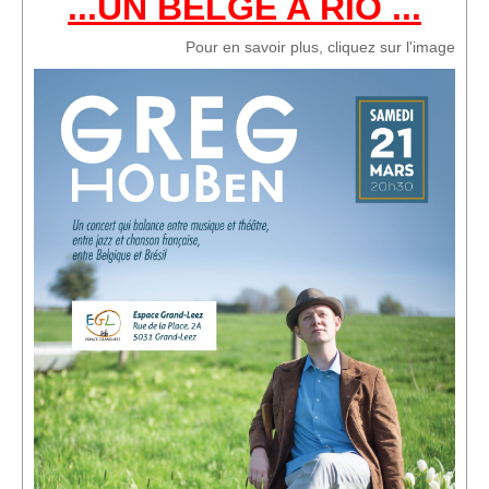
...UN BELGE A RIO ...
Sponsors
Pour en savoir plus, cliquez sur l'image
Inscrivez-vous à notre Lettre d'information