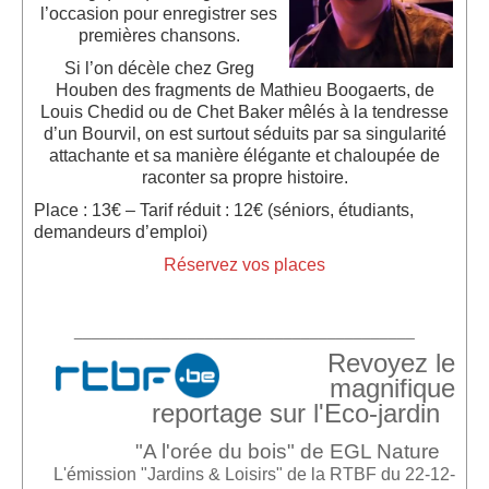
l’occasion pour enregistrer ses
premières
chans
ons.
Si l’on décèle chez Greg
Houben des fragments de Mathieu Boogaerts, de
L
ouis
Chedid ou de Chet Baker mêlés à la tendre
sse
d’un Bourvil,
on est surtout séduits par sa singularité
attachante et sa manière élégante et chaloupée de
raconter sa propre histoire.
Place : 13€ – Tarif réduit : 12€ (séniors, étudiants,
demandeurs d’emploi)
Réservez vos places
_______________________________________
Revoyez le
magnifique
reportage sur l'Eco-jardin
"A l'orée du bois" de EGL Nature
L'émission "Jardins & Loisirs" de la RTBF du 22-12-