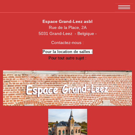
Accueil
Espace Grand-Leez asbl
Rue de la Place, 2A
L'association EGL asbl
5031 Grand-Leez - Belgique -
Les membres
Contactez-nous :
Pour la location de salles :
Amicale des 3 x 20
Pour tout autre sujet :
Association de parents de Grand-Leez
Association "Un enfant, une vie"
Royal Football Club Grand-Leez
Les pêcheurs réunis
Club des Jeunes de Grand-Leez
Nouvelle jeune paume Grand-Leez