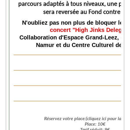
parcours adaptés à tous niveaux, une part
Location de Salle à l'Espace Grand-Leez
sera reversée au Fond contre le 
Description de la location
N'oubliez pas non plus de bloquer le 2
concert "High Jinks Delegati
Salle du rez-de-chaussée (Photos)
Collaboration d'Espace Grand-Leez, de l
Salle du 1er étage (Photos)
Namur et du Centre Culturel de 
Salle du 2d étage (Photos)
Médias
Diaporama
Reportages photographiques
Reportages vidéos
Vidéos récentes
Réservez votre place:(cliquez ici pour la rés
Vidéos archives
Place: 10€
Tarif réduit: 9€