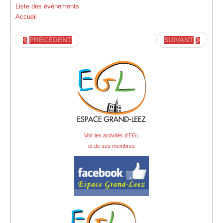
Liste des évènements
Location de Salle à l'Espace Grand-Leez
Accueil
Description de la location
PRÉCÉDENT
SUIVANT
Salle du rez-de-chaussée (Photos)
Salle du 1er étage (Photos)
Salle du 2d étage (Photos)
Médias
Diaporama
Voir les activités d'EGL
et de ses membres
Reportages photographiques
Reportages vidéos
Vidéos récentes
Vidéos archives