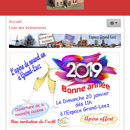
La Plaine de Vacances de Grand-Leez
Plaisir Goût Vin
Accueil
L'Hirondelle de Grand-Leez - Société Colombophile
Liste des évènements
Les événements
Vue d'ensemble des évènements
Evénements de EGL
Evènements de EGL Nature
Evénements des membres
GLEF 2017 : 150 ans de la maison communale
Autres évènements
Vue d'ensemble des évènements (Suite)
Comment nous rejoindre !