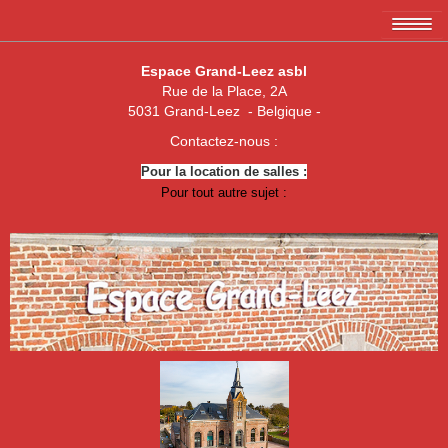
Accueil
Espace Grand-Leez asbl
Rue de la Place, 2A
L'association EGL asbl
5031 Grand-Leez - Belgique -
Les membres
Contactez-nous :
Pour la location de salles :
Amicale des 3 x 20
Pour tout autre sujet :
Association de parents de Grand-Leez
Association "Un enfant, une vie"
Royal Football Club Grand-Leez
Les pêcheurs réunis
Club des Jeunes de Grand-Leez
Nouvelle jeune paume Grand-Leez