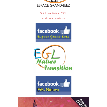
Sponsors
Inscrivez-vous à notre Lettre d'information
Voir les activités d'EGL
et de ses membres