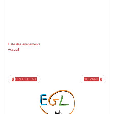
Location de Salle à l'Espace Grand-Leez
Description de la location
Salle du rez-de-chaussée (Photos)
Salle du 1er étage (Photos)
Liste des évènements
Salle du 2d étage (Photos)
Accueil
Médias
Diaporama
Reportages photographiques
PRÉCÉDENT
SUIVANT
Reportages vidéos
Vidéos récentes
Vidéos archives