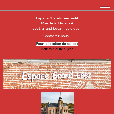
Accueil
Espace Grand-Leez asbl
Rue de la Place, 2A
L'association EGL asbl
5031 Grand-Leez - Belgique -
Les membres
Contactez-nous :
Pour la location de salles :
Amicale des 3 x 20
Pour tout autre sujet :
Association de parents de Grand-Leez
Association "Un enfant, une vie"
Royal Football Club Grand-Leez
Les pêcheurs réunis
Club des Jeunes de Grand-Leez
Nouvelle jeune paume Grand-Leez