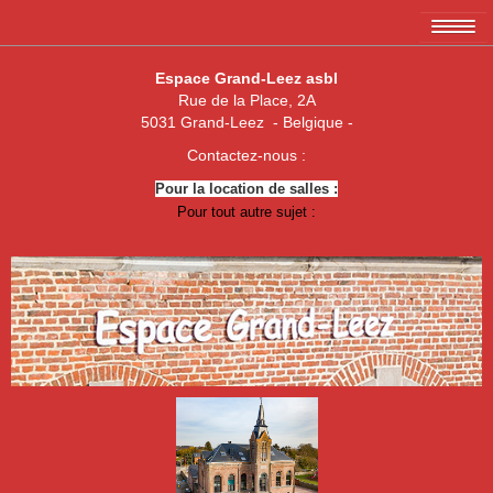
Accueil
Espace Grand-Leez asbl
Rue de la Place, 2A
L'association EGL asbl
5031 Grand-Leez - Belgique -
Les membres
Contactez-nous :
Pour la location de salles :
Amicale des 3 x 20
Pour tout autre sujet :
Association de parents de Grand-Leez
Association "Un enfant, une vie"
Royal Football Club Grand-Leez
Les pêcheurs réunis
Club des Jeunes de Grand-Leez
Nouvelle jeune paume Grand-Leez