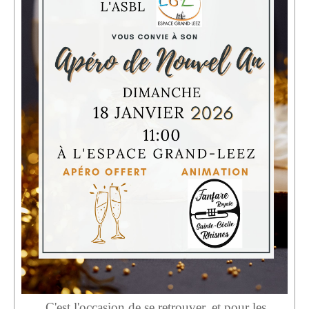
Location de Salle à l'Espace Grand-Leez
Description de la location
Salle du rez-de-chaussée (Photos)
Salle du 1er étage (Photos)
Salle du 2d étage (Photos)
Médias
Diaporama
Reportages photographiques
Reportages vidéos
Vidéos récentes
Vidéos archives
C'est l'occasion de se retrouver, et pour les